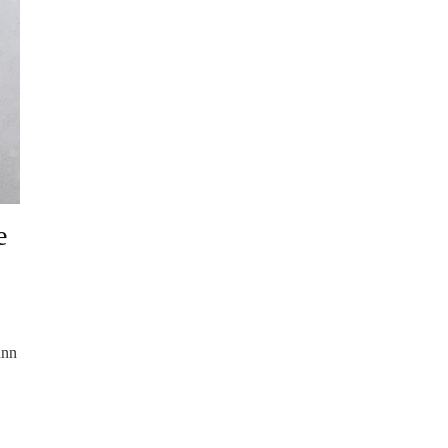
e
ann