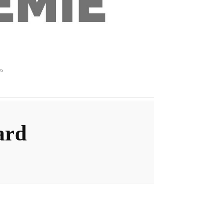
ps
ard