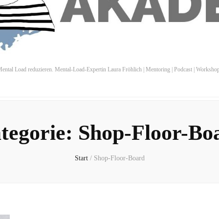
ental Load reduzieren. Mental-Load-Expertin Laura Fröhlich | Mentoring | Podcast | Worksho
tegorie:
Shop-Floor-Bo
Start
/
Shop-Floor-Board