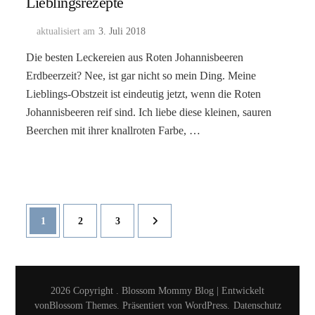
Lieblingsrezepte
aktualisiert am
3. Juli 2018
Die besten Leckereien aus Roten Johannisbeeren
Erdbeerzeit? Nee, ist gar nicht so mein Ding. Meine
Lieblings-Obstzeit ist eindeutig jetzt, wenn die Roten
Johannisbeeren reif sind. Ich liebe diese kleinen, sauren
Beerchen mit ihrer knallroten Farbe, …
Seitennummerierung
Seite
Seite
Seite
1
2
3
der
Beiträge
2026 Copyright
.
Blossom Mommy Blog | Entwickelt
von
Blossom Themes
. Präsentiert von
WordPress
.
Datenschutz