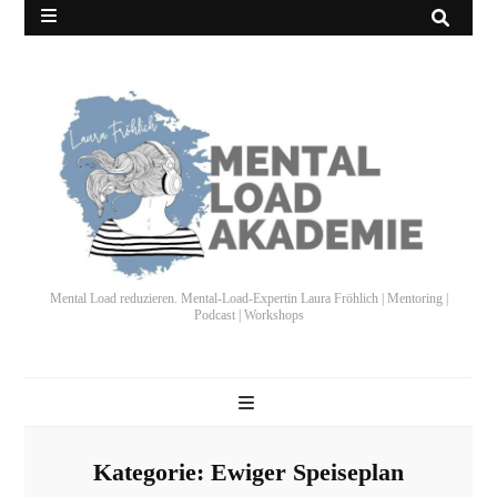
Mental Load reduzieren. Mental-Load-Expertin Laura Fröhlich | Mentoring |
Podcast | Workshops
Kategorie:
Ewiger Speiseplan