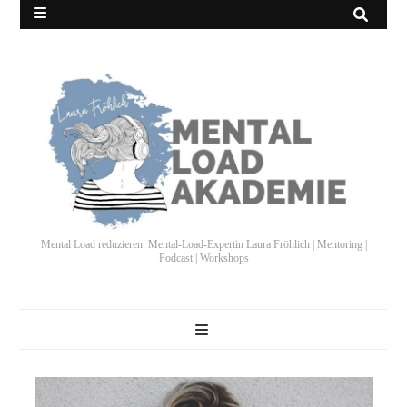
Mental Load reduzieren. Mental-Load-Expertin Laura Fröhlich | Mentoring |
Podcast | Workshops