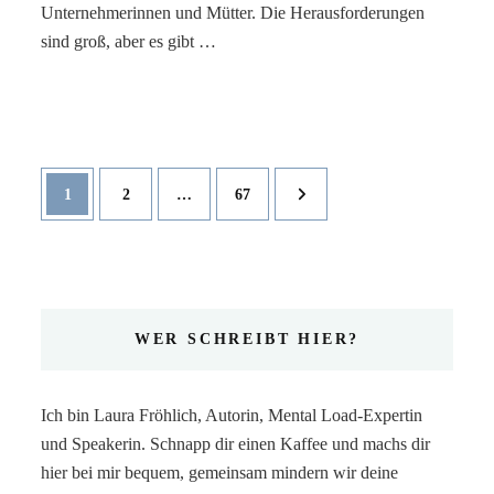
Unternehmerinnen und Mütter. Die Herausforderungen
sind groß, aber es gibt …
Seitennummerierung
Seite
Seite
Seite
1
2
…
67
der
Beiträge
WER SCHREIBT HIER?
Ich bin Laura Fröhlich, Autorin, Mental Load-Expertin
und Speakerin. Schnapp dir einen Kaffee und machs dir
hier bei mir bequem, gemeinsam mindern wir deine