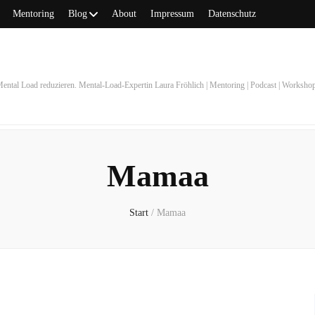
Mentoring
Blog
About
Impressum
Datenschutz
ental Load reduzieren. Mental-Load-Expertin Laura Fröhlich | Mentoring | Podcast | Worksho
Mamaa
Start
/
Mamaa