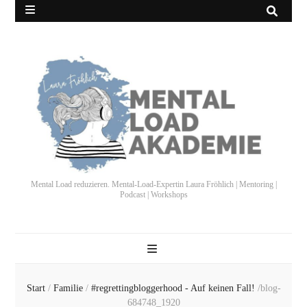
Mental Load reduzieren. Mental-Load-Expertin Laura Fröhlich | Mentoring |
Podcast | Workshops
Start
/
Familie
/
#regrettingbloggerhood - Auf keinen Fall!
/
blog-
684748_1920