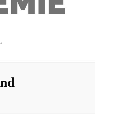
ps
ind