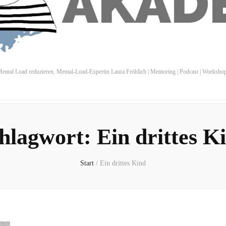
ental Load reduzieren. Mental-Load-Expertin Laura Fröhlich | Mentoring | Podcast | Worksho
hlagwort:
Ein drittes K
Start
/
Ein drittes Kind