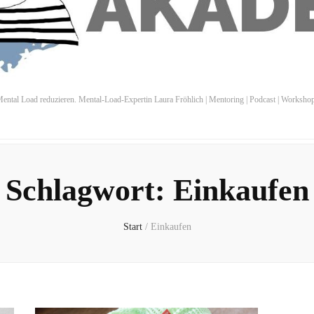
ental Load reduzieren. Mental-Load-Expertin Laura Fröhlich | Mentoring | Podcast | Worksho
Schlagwort:
Einkaufen
Start
/
Einkaufen