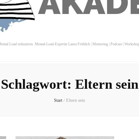
ental Load reduzieren. Mental-Load-Expertin Laura Fröhlich | Mentoring | Podcast | Worksho
Schlagwort:
Eltern sein
Start
/
Eltern sein