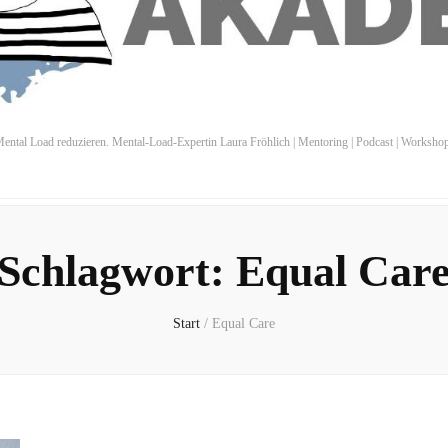
ental Load reduzieren. Mental-Load-Expertin Laura Fröhlich | Mentoring | Podcast | Worksho
Schlagwort:
Equal Car
Start
/
Equal Care