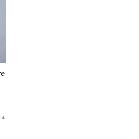
re
t
ht.