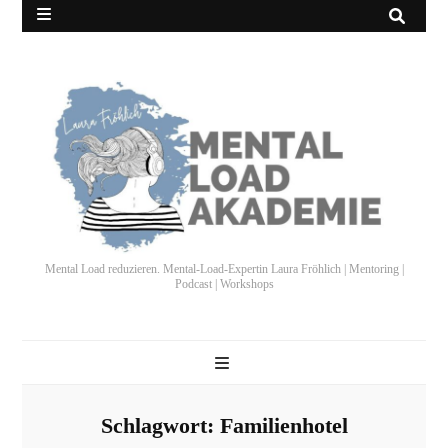
Mental Load reduzieren. Mental-Load-Expertin Laura Fröhlich | Mentoring |
Podcast | Workshops
Schlagwort:
Familienhotel