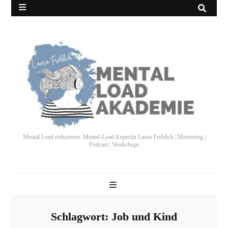
Mental Load reduzieren. Mental-Load-Expertin Laura Fröhlich | Mentoring |
Podcast | Workshops
Schlagwort:
Job und Kind