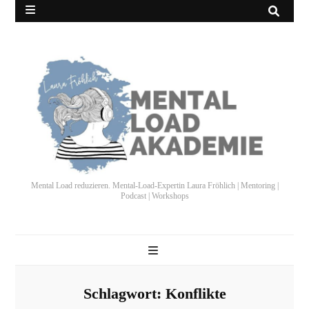
Mental Load reduzieren. Mental-Load-Expertin Laura Fröhlich | Mentoring |
Podcast | Workshops
Schlagwort:
Konflikte