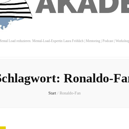
ental Load reduzieren. Mental-Load-Expertin Laura Fröhlich | Mentoring | Podcast | Worksho
Schlagwort:
Ronaldo-Fa
Start
/
Ronaldo-Fan