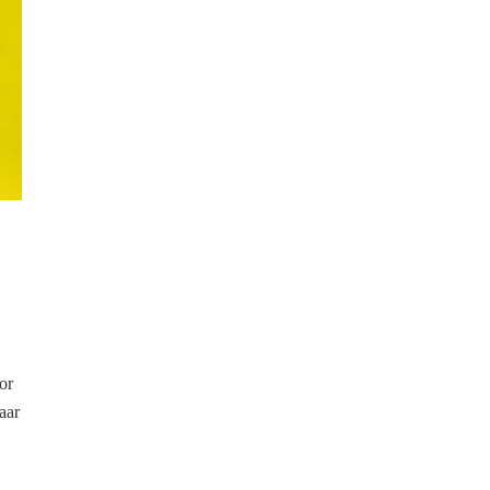
s
or
paar