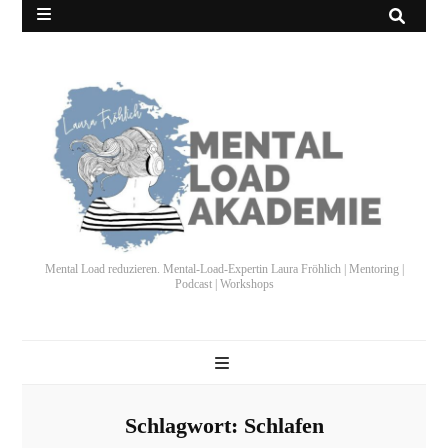
Mental Load reduzieren. Mental-Load-Expertin Laura Fröhlich | Mentoring |
Podcast | Workshops
Schlagwort:
Schlafen