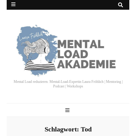
Mental Load reduzieren. Mental-Load-Expertin Laura Fröhlich | Mentoring |
Podcast | Workshops
Schlagwort:
Tod