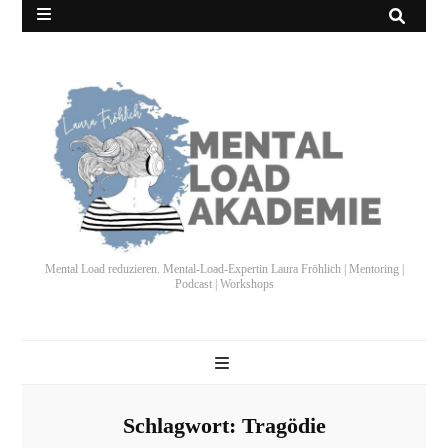
Mental Load reduzieren. Mental-Load-Expertin Laura Fröhlich | Mentoring |
Podcast | Workshops
Schlagwort:
Tragödie