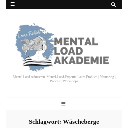
Mental Load reduzieren. Mental-Load-Expertin Laura Fröhlich | Mentoring |
Podcast | Workshops
Schlagwort:
Wäscheberge