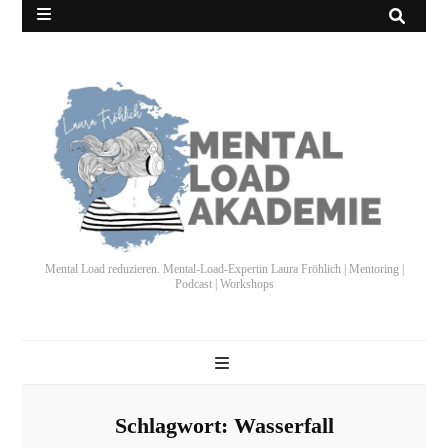
Mental Load reduzieren. Mental-Load-Expertin Laura Fröhlich | Mentoring |
Podcast | Workshops
Schlagwort:
Wasserfall