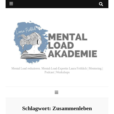
Mental Load reduzieren. Mental-Load-Expertin Laura Fröhlich | Mentoring |
Podcast | Workshops
Schlagwort:
Zusammenleben