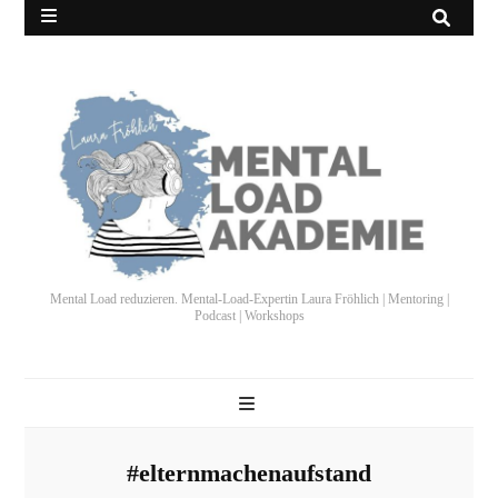
Mental Load reduzieren. Mental-Load-Expertin Laura Fröhlich | Mentoring |
Podcast | Workshops
#elternmachenaufstand