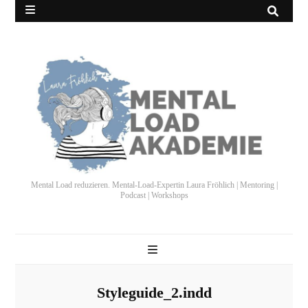
Mental Load reduzieren. Mental-Load-Expertin Laura Fröhlich | Mentoring |
Podcast | Workshops
Styleguide_2.indd