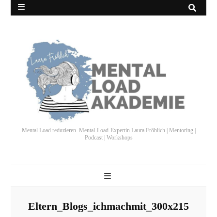
Mental Load reduzieren. Mental-Load-Expertin Laura Fröhlich | Mentoring |
Podcast | Workshops
Eltern_Blogs_ichmachmit_300x215