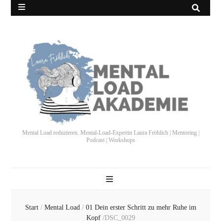
Mental Load reduzieren. Mental-Load-Expertin Laura Fröhlich | Mentoring |
Podcast | Workshops
Start
/
Mental Load
/
01 Dein erster Schritt zu mehr Ruhe im
Kopf
/
DSC_0029