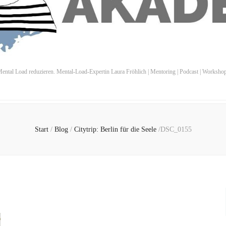
ental Load reduzieren. Mental-Load-Expertin Laura Fröhlich | Mentoring | Podcast | Worksho
Start
/
Blog
/
Citytrip: Berlin für die Seele
/
DSC_0155