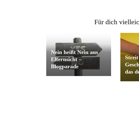
Für dich viellei
Nein heißt Nein aus
Streit
Elternsicht –
Gesch
Blogparade
das d