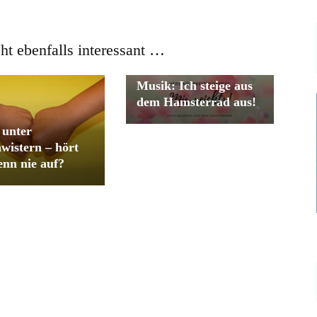
cht ebenfalls interessant …
Neues bei Heute ist
Musik: Ich steige aus
dem Hamsterrad aus!
 unter
wistern – hört
enn nie auf?