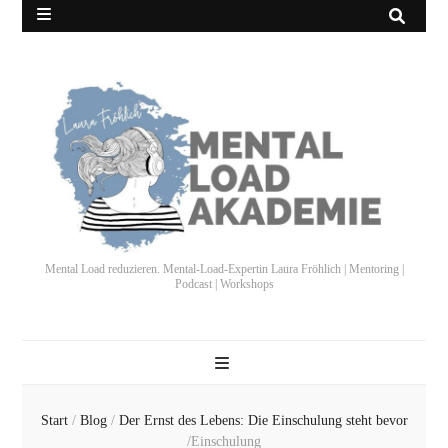
Mental Load reduzieren. Mental-Load-Expertin Laura Fröhlich | Mentoring |
Podcast | Workshops
Start
/
Blog
/
Der Ernst des Lebens: Die Einschulung steht bevor
/
Einschulung