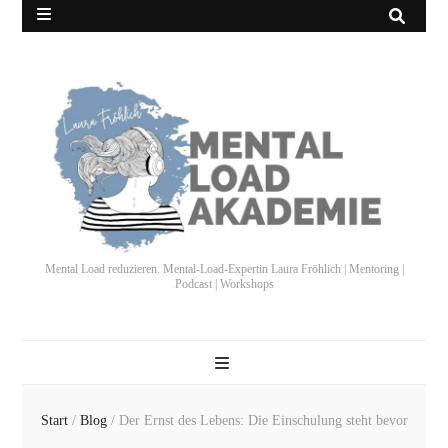
Mental Load reduzieren. Mental-Load-Expertin Laura Fröhlich | Mentoring |
Podcast | Workshops
Start
/
Blog
/
Der Ernst des Lebens: Die Einschulung steht bevor