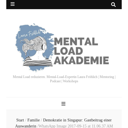
Mental Load reduzieren. Mental-Load-Expertin Laura Fröhlich | Mentoring |
Podcast | Workshops
Start
/
Familie
/
Demokratie in Singapur: Gastbeitrag einer
Auswanderin
/
WhatsApp Image 2017-09-15 at 11.06.37 AM