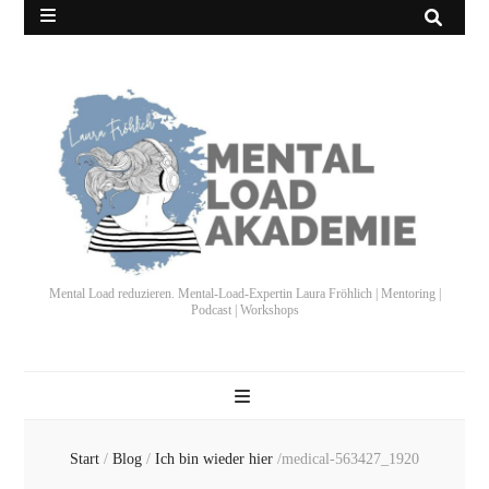
Mental Load reduzieren. Mental-Load-Expertin Laura Fröhlich | Mentoring |
Podcast | Workshops
Start
/
Blog
/
Ich bin wieder hier
/
medical-563427_1920