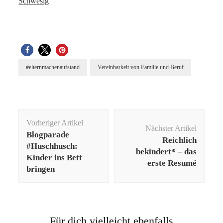
Schwesig
#elternmachenaufstand
Vereinbarkeit von Familie und Beruf
Beitragsnavigation
Vorheriger Artikel
Nächster Artikel
Blogparade
Reichlich
#Huschhusch:
bekindert* – das
Kinder ins Bett
erste Resumé
bringen
Für dich vielleicht ebenfalls