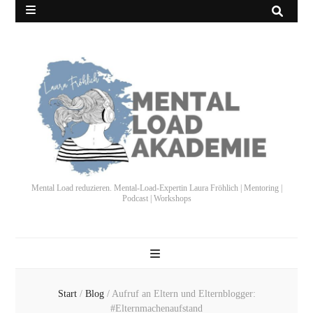
Mental Load reduzieren. Mental-Load-Expertin Laura Fröhlich | Mentoring |
Podcast | Workshops
Start
/
Blog
/
Aufruf an Eltern und Elternblogger:
#Elternmachenaufstand