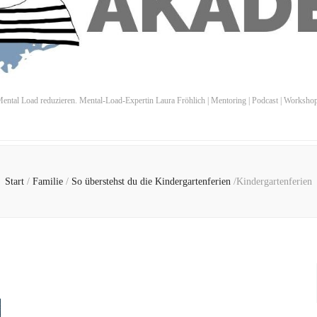
ental Load reduzieren. Mental-Load-Expertin Laura Fröhlich | Mentoring | Podcast | Worksho
Start
/
Familie
/
So überstehst du die Kindergartenferien
/
Kindergartenferien