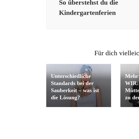
So überstehst du die
Kindergartenferien
Für dich viellei
Unterschiedliche
Mehr 
Standards bei der
WIR: 
Sauberkeit – was ist
Mütte
die Lösung?
zu de