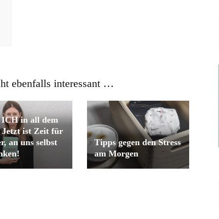
cht ebenfalls interessant …
ICH in all dem
Jetzt ist Zeit für
r, an uns selbst
Tipps gegen den Stress
nken!
am Morgen