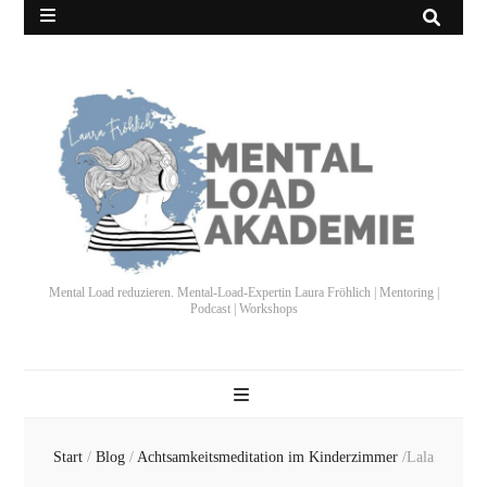
Mental Load reduzieren. Mental-Load-Expertin Laura Fröhlich | Mentoring |
Podcast | Workshops
Start
/
Blog
/
Achtsamkeitsmeditation im Kinderzimmer
/
Lala