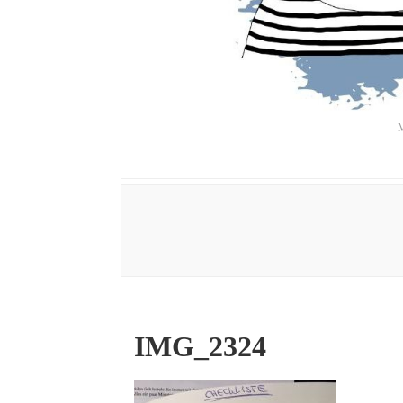
M
IMG_2324