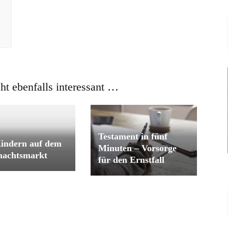
cht ebenfalls interessant …
Testament in fünf
indern auf dem
Minuten – Vorsorge
nachtsmarkt
für den Ernstfall