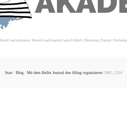
ental Load reduzieren. Mental-Load-Expertin Laura Fröhlich | Mentoring | Podcast | Worksho
Start
/
Blog
/
Mit dem Bullet Journal den Alltag organisieren
/
IMG_2324