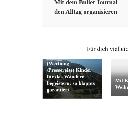
Mit dem Bullet Journal
den Alltag organisieren
Für dich viellei
(Werbung
/Pressereise) Kinder
für das Wandern
Mit K
begeistern: so klappts
Weih
garantiert!