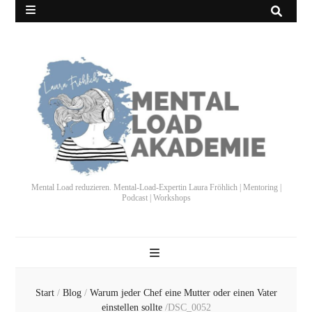
Mental Load reduzieren. Mental-Load-Expertin Laura Fröhlich | Mentoring |
Podcast | Workshops
Start
/
Blog
/
Warum jeder Chef eine Mutter oder einen Vater
einstellen sollte
/
DSC_0052