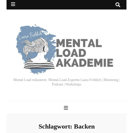
Mental Load reduzieren. Mental-Load-Expertin Laura Fröhlich | Mentoring |
Podcast | Workshops
Schlagwort:
Backen