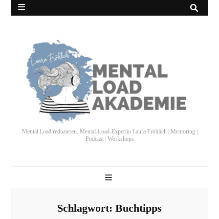
Mental Load reduzieren. Mental-Load-Expertin Laura Fröhlich | Mentoring |
Podcast | Workshops
Schlagwort:
Buchtipps