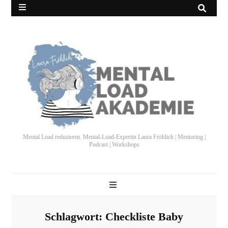
Mental Load reduzieren. Mental-Load-Expertin Laura Fröhlich | Mentoring |
Podcast | Workshops
Schlagwort:
Checkliste Baby