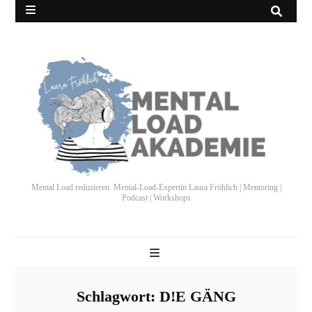
Mental Load reduzieren. Mental-Load-Expertin Laura Fröhlich | Mentoring |
Podcast | Workshops
Schlagwort:
D!E GÄNG