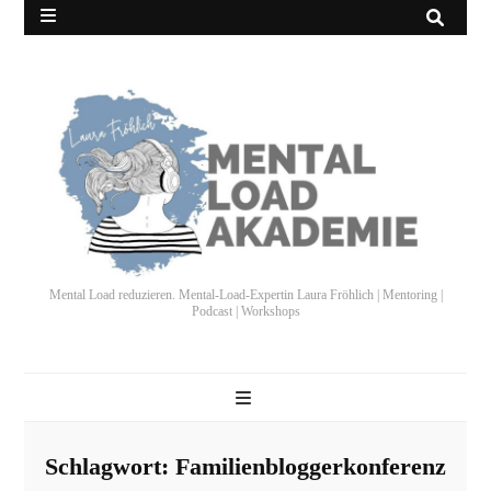
Mental Load reduzieren. Mental-Load-Expertin Laura Fröhlich | Mentoring |
Podcast | Workshops
Schlagwort:
Familienbloggerkonferenz