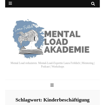
Mental Load reduzieren. Mental-Load-Expertin Laura Fröhlich | Mentoring |
Podcast | Workshops
Schlagwort:
Kinderbeschäftigung