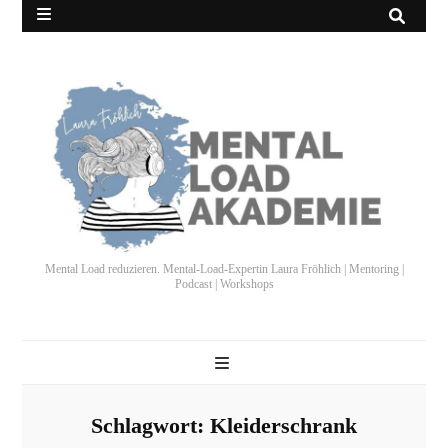
Mental Load reduzieren. Mental-Load-Expertin Laura Fröhlich | Mentoring |
Podcast | Workshops
Schlagwort:
Kleiderschrank