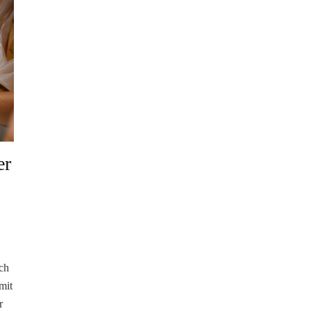
er
Ich
mit
r