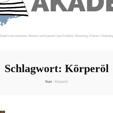
ental Load reduzieren. Mental-Load-Expertin Laura Fröhlich | Mentoring | Podcast | Worksho
Schlagwort:
Körperöl
Start
/
Körperöl