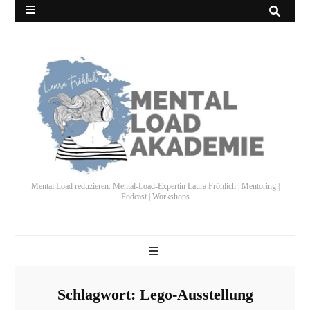
Mental Load reduzieren. Mental-Load-Expertin Laura Fröhlich | Mentoring |
Podcast | Workshops
Schlagwort:
Lego-Ausstellung