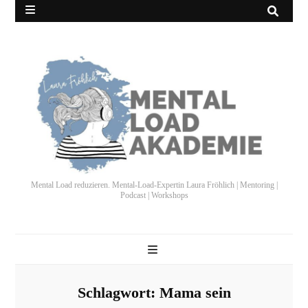
Mental Load reduzieren. Mental-Load-Expertin Laura Fröhlich | Mentoring |
Podcast | Workshops
Schlagwort:
Mama sein