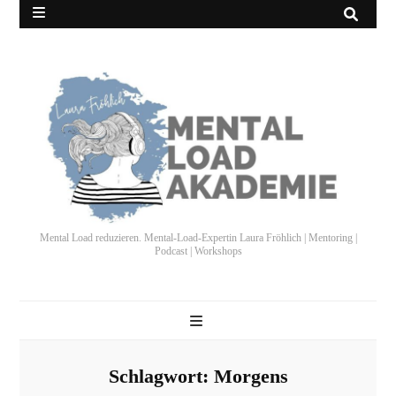
Mental Load reduzieren. Mental-Load-Expertin Laura Fröhlich | Mentoring |
Podcast | Workshops
Schlagwort:
Morgens