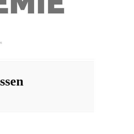
ps
issen