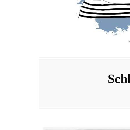
M
Sch