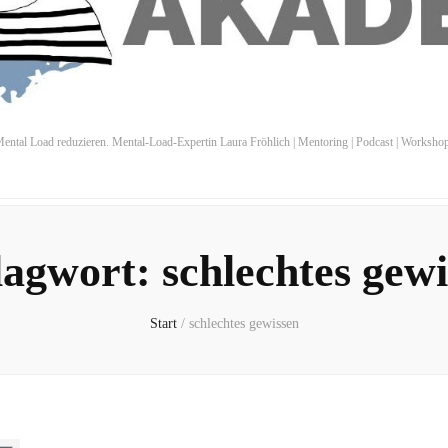
ental Load reduzieren. Mental-Load-Expertin Laura Fröhlich | Mentoring | Podcast | Worksho
lagwort:
schlechtes gew
Start
/
schlechtes gewissen