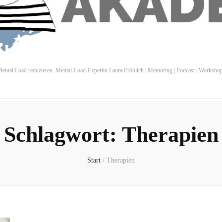
ental Load reduzieren. Mental-Load-Expertin Laura Fröhlich | Mentoring | Podcast | Worksho
Schlagwort:
Therapien
Start
/
Therapien