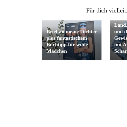
Für dich viellei
Rolle
Land,
Brief an meine Tochter
und d
plus fantastischem
Gewis
Buchtipp für wilde
mit A
Mädchen
Schar