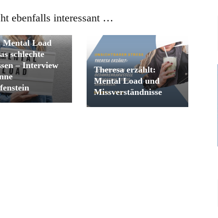
cht ebenfalls interessant …
nbilder auf dem
 Mental Load
as schlechte
sen – Interview
Theresa erzählt:
nne
Mental Load und
fenstein
Missverständnisse