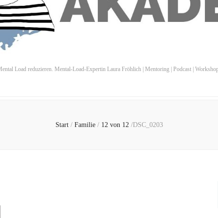
ental Load reduzieren. Mental-Load-Expertin Laura Fröhlich | Mentoring | Podcast | Worksho
Start
/
Familie
/
12 von 12
/
DSC_0203