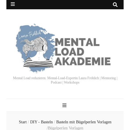
Mental Load reduzieren. Mental-Load-Expertin Laura Fröhlich | Mentoring |
Podcast | Workshops
Start
/
DIY - Basteln
/
Basteln mit Bügelperlen Vorlagen
/
Bügelperlen Vorlagen