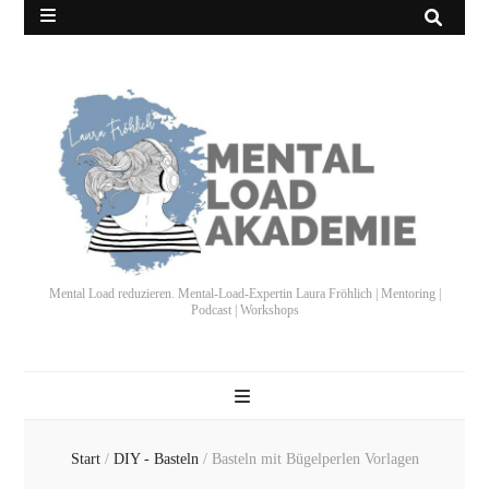
Mental Load reduzieren. Mental-Load-Expertin Laura Fröhlich | Mentoring |
Podcast | Workshops
Start
/
DIY - Basteln
/
Basteln mit Bügelperlen Vorlagen