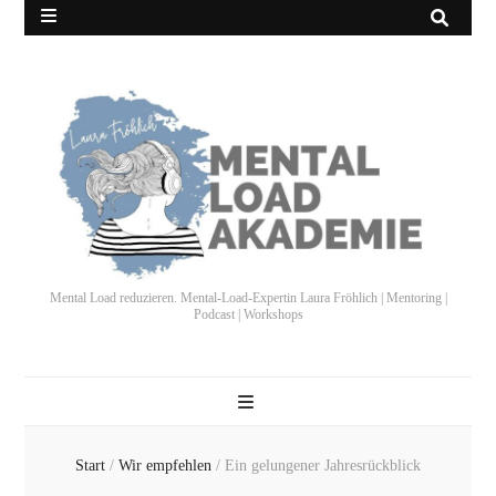
Mental Load reduzieren. Mental-Load-Expertin Laura Fröhlich | Mentoring |
Podcast | Workshops
Start
/
Wir empfehlen
/
Ein gelungener Jahresrückblick